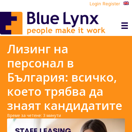
Login
Register
Лизинг на
персонал в
България: всичко,
което трябва да
знаят кандидатите
Време за четене:
3
минути