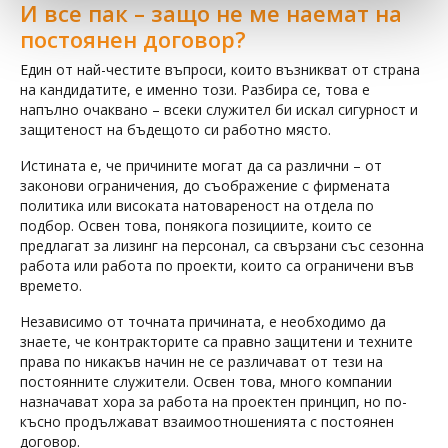
И все пак – защо не ме наемат на
постоянен договор?
Един от най-честите въпроси, които възникват от страна
на кандидатите, е именно този. Разбира се, това е
напълно очаквано – всеки служител би искал сигурност и
защитеност на бъдещото си работно място.
Истината е, че причините могат да са различни – от
законови ограничения, до съображение с фирмената
политика или високата натовареност на отдела по
подбор. Освен това, понякога позициите, които се
предлагат за лизинг на персонал, са свързани със сезонна
работа или работа по проекти, които са ограничени във
времето.
Независимо от точната причината, е необходимо да
знаете, че контракторите са правно защитени и техните
права по никакъв начин не се различават от тези на
постоянните служители. Освен това, много компании
назначават хора за работа на проектен принцип, но по-
късно продължават взаимоотношенията с постоянен
договор.