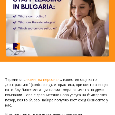
Терминът „
лизинг на персонал
„, известен още като
„контрактинг“ (contracting), е практика, при която агенции
като Блу Линкс могат да наемат хора от името на други
компании. Това е сравнително нова услуга на българския
пазар, която бързо набира популярност сред бизнесите у
нас.
Контрактингът е изключително полезен на