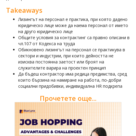
Takeaways
Лизингът на персонал е практика, при която дадено
юридическо лице може да наема персонал от името
на друго юридическо лице
Общите условия за контрактинг са правно описани в
чл.107 от Кодекса на труда
Обикновено лизингът на персонал се практикува в
сектори и индустрии, при които дейността не
изисква постоянна заетост или броят на
служителите варира на проектен принцип
Да бъдеш контрактор има редица предимства, сред
които бързина на намиране на работа, по-добри
социални придобивки, индивидуална HR подкрепа
Прочетете още...