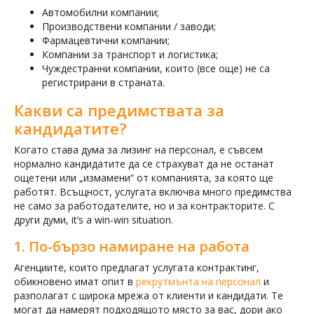
Автомобилни компании;
Производствени компании / заводи;
Фармацевтични компании;
Компании за транспорт и логистика;
Чуждестранни компании, които (все още) не са
регистрирани в страната.
Какви са предимствата за
кандидатите?
Когато става дума за лизинг на персонал, e съвсем
нормално кандидатите да се страхуват да не останат
ощетени или „измамени“ от компанията, за която ще
работят. Всъщност, услугата включва много предимства
не само за работодателите, но и за контракторите. С
други думи, it’s a win-win situation.
1. По-бързо намиране на работа
Агенциите, които предлагат услугата контрактинг,
обикновено имат опит в
рекрутмънта на персонал
и
разполагат с широка мрежа от клиенти и кандидати. Те
могат да намерят подходящото място за вас, дори ако