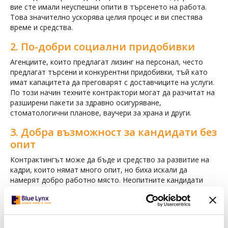
вие сте имали неуспешни опити в търсенето на работа.
Това значително ускорява целия процес и ви спестява
време и средства.
2. По-добри социални придобивки
Агенциите, които предлагат лизинг на персонал, често
предлагат търсени и конкурентни придобивки, тъй като
имат капацитета да преговарят с доставчиците на услуги.
По този начин техните контрактори могат да разчитат на
разширени пакети за здравно осигуряване,
стоматологични планове, ваучери за храна и други.
3. Добра възможност за кандидати без
опит
Контрактингът може да бъде и средство за развитие на
кадри, които нямат много опит, но биха искали да
намерят добро работно място. Неопитните кандидати
могат да бъдат насочени към временна позиция с изглед
за постоянна заетост. В много случаи компаниите искат
да задържат служителите, които са демонстрирали добри
умения в срока, за който са били наети, и да им