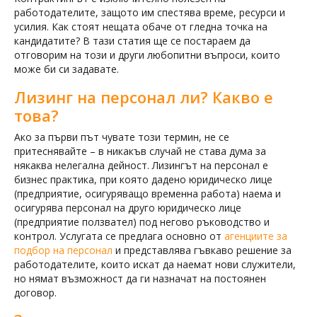
работодателите, защото им спестява време, ресурси и
усилия. Как стоят нещата обаче от гледна точка на
кандидатите? В тази статия ще се постараем да
отговорим на този и други любопитни въпроси, които
може би си задавате.
Лизинг на персонал ли? Какво е
това?
Ако за първи път чувате този термин, не се
притеснявайте – в никакъв случай не става дума за
някаква нелегална дейност. Лизингът на персонал е
бизнес практика, при която дадено юридическо лице
(предприятие, осигуряващо временна работа) наема и
осигурява персонал на друго юридическо лице
(предприятие ползвател) под негово ръководство и
контрол. Услугата се предлага основно от
агенциите за
подбор на персонал
и представлява гъвкаво решение за
работодателите, които искат да наемат нови служители,
но нямат възможност да ги назначат на постоянен
договор.