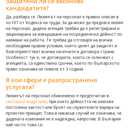
Защитени ли са законово
кандидатите?
Да, разбира се. Лизингът на персонал е правно описан в
чл.107 от Кодекса на труда. За да може да предлага лизинг
на персонал, дадена агенция трябва да е регистрирана и
лицензирана за извършване на посредническа дейност по
наемане на работа. Тя трябва да отговаря на всички
необходими правни условия, които целят да защитят и
благоприятстват всички засегнати в договора страни.
Особеност тук е, че договорите, които се сключват с
агенцията, са единствено срочни, което по българското
право означава не повече от 3 години.
В кои сфери е разпространена
услугата?
Лизингът на персонал обикновено е предпочитан в
сектори и индустрии
, при които дейността не изисква
постоянна заетост или броят на служителите варира на
проектен принцип. Това в никакъв случай не означава, че
дадената компания не е надеждна, напротив. В България
най-често това са: