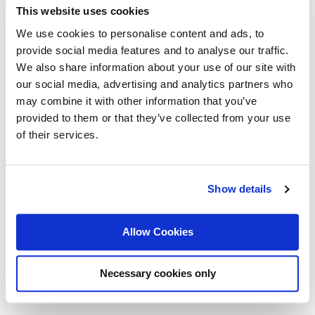
предложат постоянен договор.
This website uses cookies
4. Индивидуална HR подкрепа
We use cookies to personalise content and ads, to
provide social media features and to analyse our traffic.
Агенциите за лизинг на персонал не отговарят само за
заплащането и документацията на контракторите. Освен
We also share information about your use of our site with
тези дейности, те оказват съществена HR подкрепа по
our social media, advertising and analytics partners who
време на тяхната работа. Често малките до средни
may combine it with other information that you’ve
компании нямат функциониращ HR отдел. Програмата за
provided to them or that they’ve collected from your use
лизинг на персонал предлага на кандидатите достъп до
of their services.
информация, съдействие и персонална грижа от страна на
агенцията, която ги е наела.
5. Стабилност и сигурност
Show details
Повечето агенции, които предлагат услуги за лизинг на
персонал, са стабилни и сигурни компании, които са се
установили на пазара и имат съществен опит в наемането
Allow Cookies
на кадри. Това означава, че всички процеси по оформяне
на документация се извършват с лекота, бързина и
прецизност. Освен това, контракторите могат да
Necessary cookies only
разчитат, че ще получат месечното си възнаграждение
навреме и без излишно бавене.