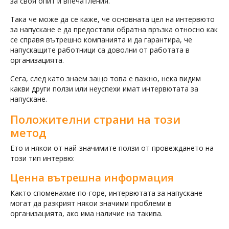
за своя опит и впечатления.
Така че може да се каже, че основната цел на интервюто
за напускане е да предостави обратна връзка относно как
се справя вътрешно компанията и да гарантира, че
напускащите работници са доволни от работата в
организацията.
Сега, след като знаем защо това е важно, нека видим
какви други ползи или неуспехи имат интервютата за
напускане.
Положителни страни на този
метод
Ето и някои от най-значимите ползи от провеждането на
този тип интервю:
Ценна вътрешна информация
Както споменахме по-горе, интервютата за напускане
могат да разкрият някои значими проблеми в
организацията, ако има наличие на такива.