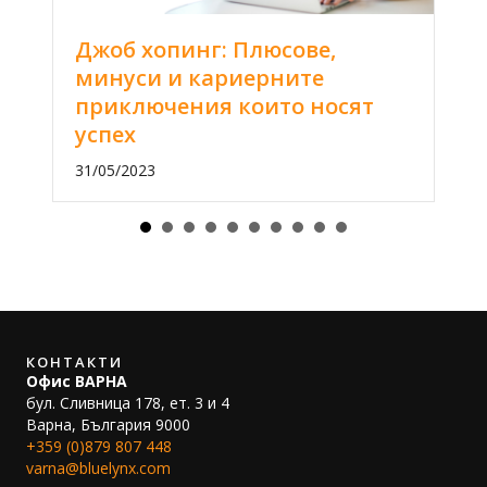
Джоб хопинг: Плюсове,
минуси и кариерните
приключения които носят
успех
31/05/2023
КОНТАКТИ
Офис ВАРНА
бул. Сливница 178, ет. 3 и 4
Варна, България 9000
+359 (0)879 807 448
varna@bluelynx.com