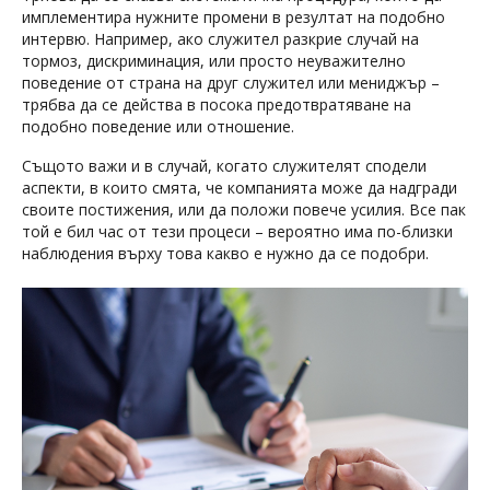
имплементира нужните промени в резултат на подобно
интервю. Например, ако служител разкрие случай на
тормоз, дискриминация, или просто неуважително
поведение от страна на друг служител или мениджър –
трябва да се действа в посока предотвратяване на
подобно поведение или отношение.
Същото важи и в случай, когато служителят сподели
аспекти, в които смята, че компанията може да надгради
своите постижения, или да положи повече усилия. Все пак
той е бил час от тези процеси – вероятно има по-близки
наблюдения върху това какво е нужно да се подобри.