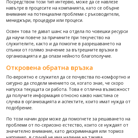
Посредством този тип интервю, може да се навлезе
навътре в процесите на компанията, като се обърне
внимание на потенциални проблеми с ръководители,
мениджъри, процедури или процеси.
Освен това те дават шанс на отдела по човешки ресурси
да научи повече за причините при текучество на
служителите, както и да помогне в разрешаването на
спънки от голямо значение за вътрешните връзки в
организацията и да опази нейното благополучие.
Откровена обратна връзка
По-вероятно е служител да се почувства по-комфортно и
сигурно да сподели мнението си, когато знае, че скоро
напуска текущата си работа. Това е отлична възможност
да получите информация относно какво наистина се
случва в организацията и аспектите, които имат нужда от
подобрение.
По този начин дори може да помогнете за решаването на
проблеми от по-сериозно естество, които се нуждаят от
значително внимание, като дискриминация или тормоз
например, в случай че има наличие на такива.