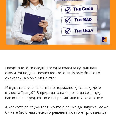
Представете си следното: една красива сутрин ваш
служител подава предизвестието си. Може би сте го
очаквали, а може би не сте?
И в двата случая е напълно нормално да си зададете
въпроса “защо?”. В природата на човек е да се зачуди
какво не е наред, какво е направил, или пък какво не е.
А колкото до служителя, който е решил да напуска, може
би не е било най-лесното решение, което е трябвало да