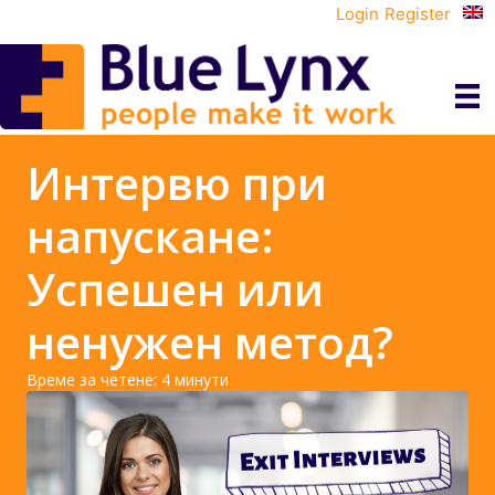
Login
Register
Интервю при
напускане:
Успешен или
ненужен метод?
Време за четене:
4
минути