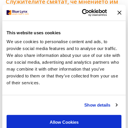
Служителите смятат, че мнението им
ще бъде пренебрегнато, след като
напуснат
Каквито и да са причините служител да поиска да напусне,
било то лични или професионални, той може да смята, че
This website uses cookies
предоставянето на аргументи или обратна връзка в тази
ситуация е безсмислено. Особено ако преди това е
We use cookies to personalise content and ads, to
смятал, че неговото мнение не е било оценено или е било
provide social media features and to analyse our traffic.
игнорирано.
We also share information about your use of our site with
Лидерите може да имат
our social media, advertising and analytics partners who
предразсъдъци към всяка обратна
may combine it with other information that you’ve
връзка
provided to them or that they’ve collected from your use
of their services.
Понякога служителите предпочитат да запазят мненията
и мислите си за себе си, тъй като смятат, че мениджърите
не ги вземат под внимание или не се интересуват от
обратна връзка.
Show details
По тази причина те вярват, че нищо няма да се промени
със или без техните съвети и избират да не споделят
Allow Cookies
никаква информация. Което означава, че за тях