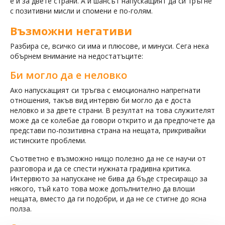
е и за двете страни. А и шансът напускащият да си тръгне
с позитивни мисли и спомени е по-голям.
Възможни негативи
Разбира се, всичко си има и плюсове, и минуси. Сега нека
обърнем внимание на недостатъците:
Би могло да е неловко
Ако напускащият си тръгва с емоционално напрегнати
отношения, такъв вид интервю би могло да е доста
неловко и за двете страни. В резултат на това служителят
може да се колебае да говори открито и да предпочете да
представи по-позитивна страна на нещата, прикривайки
истинските проблеми.
Съответно е възможно нищо полезно да не се научи от
разговора и да се спести нужната градивна критика.
Интервюто за напускане не бива да бъде стресиращо за
някого, тъй като това може допълнително да влоши
нещата, вместо да ги подобри, и да не се стигне до ясна
полза.