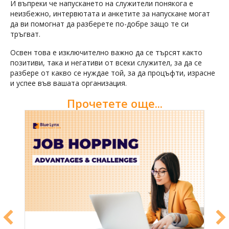
И въпреки че напускането на служители понякога е
неизбежно, интервютата и анкетите за напускане могат
да ви помогнат да разберете по-добре защо те си
тръгват.
Освен това е изключително важно да се търсят както
позитиви, така и негативи от всеки служител, за да се
разбере от какво се нуждае той, за да процъфти, израсне
и успее във вашата организация.
Прочетете още...