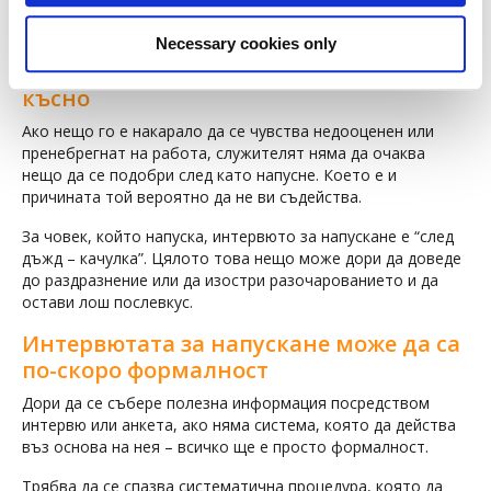
интервюто преди напускане е или пристрастно, или
просто формалност.
Necessary cookies only
Служителите си мислят, че е твърде
късно
Ако нещо го е накарало да се чувства недооценен или
пренебрегнат на работа, служителят няма да очаква
нещо да се подобри след като напусне. Което е и
причината той вероятно да не ви съдейства.
За човек, който напуска, интервюто за напускане е “след
дъжд – качулка”. Цялото това нещо може дори да доведе
до раздразнение или да изостри разочарованието и да
остави лош послевкус.
Интервютата за напускане може да са
по-скоро формалност
Дори да се събере полезна информация посредством
интервю или анкета, ако няма система, която да действа
въз основа на нея – всичко ще е просто формалност.
Трябва да се спазва систематична процедура, която да