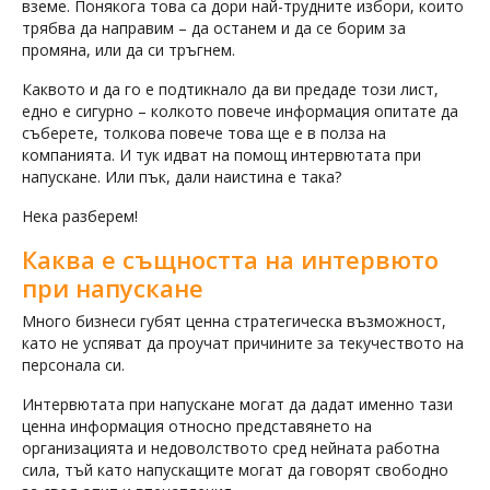
вземе. Понякога това са дори най-трудните избори, които
трябва да направим – да останем и да се борим за
промяна, или да си тръгнем.
Каквото и да го е подтикнало да ви предаде този лист,
едно е сигурно – колкото повече информация опитате да
съберете, толкова повече това ще е в полза на
компанията. И тук идват на помощ интервютата при
напускане. Или пък, дали наистина е така?
Нека разберем!
Каква е същността на интервюто
при напускане
Много бизнеси губят ценна стратегическа възможност,
като не успяват да проучат причините за текучеството на
персонала си.
Интервютата при напускане могат да дадат именно тази
ценна информация относно представянето на
организацията и недоволството сред нейната работна
сила, тъй като напускащите могат да говорят свободно