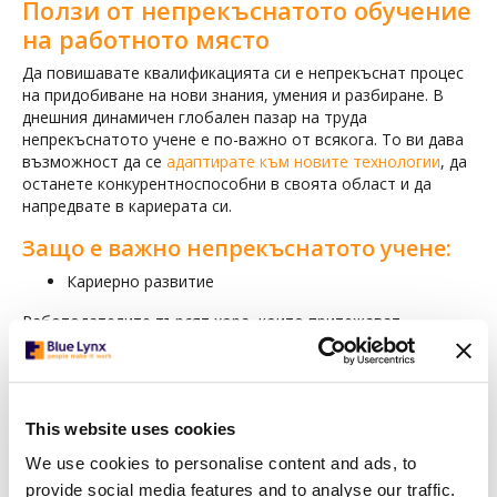
Ползи от непрекъснатото обучение
на работното място
Да повишавате квалификацията си е непрекъснат процес
на придобиване на нови знания, умения и разбиране. В
днешния динамичен глобален пазар на труда
непрекъснатото учене е по-важно от всякога. То ви дава
възможност да се
адаптирате към новите технологии
, да
останете конкурентноспособни в своята област и да
напредвате в кариерата си.
Защо е важно непрекъснатото учене:
Кариерно развитие
Работодателите търсят хора, които притежават
разнообразен набор от умения и могат да се адаптират
към новите технологии.
Личностно израстване
This website uses cookies
Непрекъснатото учене може да ви помогне да развиете
We use cookies to personalise content and ads, to
нови умения и знания, което да доведе до личностно
израстване и самоусъвършенстване дори извън
provide social media features and to analyse our traffic.