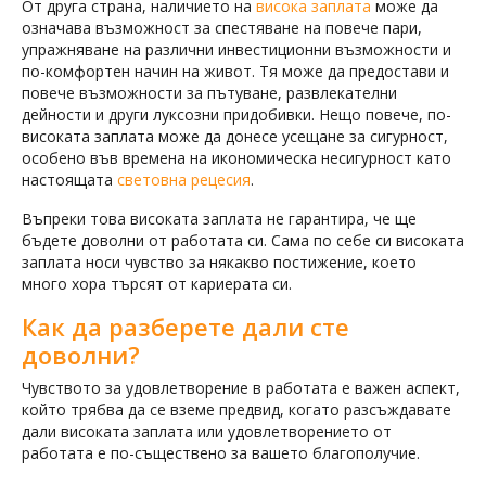
От друга страна, наличието на
висока заплата
може да
означава възможност за спестяване на повече пари,
упражняване на различни инвестиционни възможности и
по-комфортен начин на живот. Тя може да предостави и
повече възможности за пътуване, развлекателни
дейности и други луксозни придобивки. Нещо повече, по-
високата заплата може да донесе усещане за сигурност,
особено във времена на икономическа несигурност като
настоящата
световна рецесия
.
Въпреки това високата заплата не гарантира, че ще
бъдете доволни от работата си. Сама по себе си високата
заплата носи чувство за някакво постижение, което
много хора търсят от кариерата си.
Как да разберете дали сте
доволни?
Чувството за удовлетворение в работата е важен аспект,
който трябва да се вземе предвид, когато разсъждавате
дали високата заплата или удовлетворението от
работата е по-съществено за вашето благополучие.