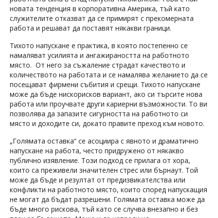
новата тенденция в корпоративна Америка, тъй като
служителите отказват да се примирят с прекомерната
работа и решават да поставят някакви граници.
Тихото напускане е практика, в която постепенно се
намаляват усилията и ангажираността на работното
място. От него за съжаление страдат качеството и
количеството на работата и се намалява желанието да се
посещават фирмени събития и срещи. Тихото напускане
може да бъде нискорисков вариант, ако си търсите нова
работа или проучвате други кариерни възможности. То ви
позволява да запазите сигурността на работното си
място и доходите си, докато правите преход към новото.
„Голямата оставка“ се асоциира с явното и драматично
напускане на работа, често придружено от някакво
публично изявление. Този подход се прилага от хора,
които са преживели значителен стрес или бърнаут. Той
може да бъде и резултат от предизвикателства или
конфликти на работното място, които според напускащия
не могат да бъдат разрешени. Голямата оставка може да
бъде много рискова, тъй като се случва внезапно и без