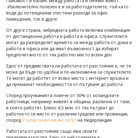
гъвкавост и баланс между работата и личния живот.
Изключително полезен е и за работодателите, тъй като
води до потенциални спестени разходи за офис
помещения, ток и други.
От друга страна, хибридната работа включва комбинация
от дистанционна работа и работа в офиса. Служителите
могат да разпределят времето си между работа от дома и
работа в офиса или да имат възможност да избират
предпочитаното от тях работно място всеки ден.
Едно от предимствата на работата от разстояние е, че тя
може да бъде по-удобна и по-икономична за служителите.
Те могат да работят от всяко място с интернет връзка и
да премахнат необходимостта от пътуване до работа.
Според проучванията повече от 50% от холандските
работници, например живеят в община, различна от тази,
в която работят. Близо 4,5 млн. от тях пътуват до
работното си място от различни градове или провинции,
според
Статистическия институт
на Нидерландия.
Работата от разстояние също има своите
предизвикателства. Едно от най-големите е