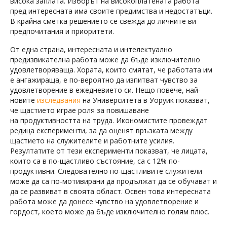
висока заплата. Изборът на високоплатената работа
пред интересната има своите предимства и недостатъци.
В крайна сметка решението се свежда до личните ви
предпочитания и приоритети.
От една страна, интересната и интелектуално
предизвикателна работа може да бъде изключително
удовлетворяваща. Хората, които смятат, че работата им
е ангажираща, е по-вероятно да изпитват чувство за
удовлетворение в ежедневието си. Нещо повече, най-
новите
изследвания
на Университета в Уоруик показват,
че щастието играе роля за повишаване
на продуктивността на труда. Икономистите провеждат
редица експерименти, за да оценят връзката между
щастието на служителите и работните усилия.
Резултатите от тези експерименти показват, че лицата,
които са в по-щастливо състояние, са с 12% по-
продуктивни. Следователно по-щастливите служители
може да са по-мотивирани да продължат да се обучават и
да се развиват в своята област. Освен това интересната
работа може да донесе чувство на удовлетворение и
гордост, което може да бъде изключително голям плюс.