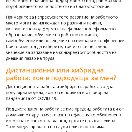
ефективните начини за поддържането на здрав мозък и
подобряването на цялостното ни благосъстояние.
Примерите за непрекъснатото развитие на работното
място могат да изглеждат по различни начини,
включително под формата на формално/неформално
образование, обучение на работното място,
самообучение или посещение на семинари и конференции.
Който и метод да изберете, той е от съществено
значение за запазване на конкурентоспособността на
днешния пазар на труда.
Дистанционна или хибридна
работа: коя е подходяща за мен?
Дистанционната работа и хибридната работа са два
популярни модела, които се появиха в отговор на
пандемията от COVID-19.
Под дистанционна работа се има предвид работата ви от
дома или от друго място извън офиса, като обикновено
използвате лаптоп, за да поддържате връзка с екипа.
Този модел предлага на служителите по-голяма