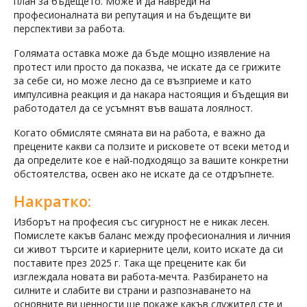
план за бъдещето. Може и да навреди на
професионалната ви репутация и на бъдещите ви
перспективи за работа.
Голямата оставка може да бъде мощно изявление на
протест или просто да показва, че искате да се грижите
за себе си, но може лесно да се възприеме и като
импулсивна реакция и да накара настоящия и бъдещия ви
работодател да се усъмнят във вашата лоялност.
Когато обмисляте смяната ви на работа, е важно да
прецените какви са ползите и рисковете от всеки метод и
да определите кое е най-подходящо за вашите конкретни
обстоятелства, освен ако не искате да се отдръпнете.
Накратко:
Изборът на професия със сигурност не е никак лесен.
Помислете какъв баланс между професионалния и личния
си живот търсите и кариерните цели, които искате да си
поставите през 2025 г. Така ще прецените как би
изглеждала новата ви работа-мечта. Разбирането на
силните и слабите ви страни и разпознаването на
основните ви ценности ще покаже какъв служител сте и