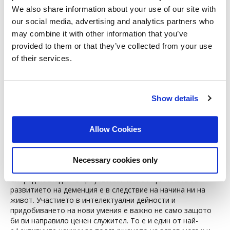
работното място.
We also share information about your use of our site with
our social media, advertising and analytics partners who
Икономически ползи
may combine it with other information that you’ve
Позволява ви да откриете своя потенциал за по-високи
provided to them or that they’ve collected from your use
доходи и да постигнете по-добра сигурност на работното
of their services.
място.
Запазване на конкурентоспособността
Show details
Непрекъснатото учене е от съществено значение за
запазване на конкурентоспособността на пазара на труда.
В края на краищата, знаете какво се казва: „По дрехите
Allow Cookies
посрещат, по ума изпращат“. И като говорим за ума…
Ученето през целия ни живот е ключът
Necessary cookies only
към поддържането на здравият ум
Според последните проучвания 40% от причината за
развитието на деменция е в следствие на начина ни на
живот. Участието в интелектуални дейности и
придобиването на нови умения е важно не само защото
би ви направило ценен служител. То е и един от най-