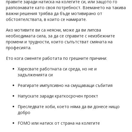
правите заради натиска на колегите си, или защото го
разпознавате като своя потребност. Вземането на такива
важни решения трябва да бъде мотивирано от
обстоятелствата, в които се намирате.
Ако мотивите ви са неясни, може да ви липсва
необходимата сила, за да се справите с неизбежните
промени и трудности, които съпътстват смяната на
професията.
Ето кога сменяте работата по грешните причини:
Харесвате работната си среда, но не и
задълженията си
Реагирате импулсивно на смущаващи събития
Напускате заради краткосрочен проект
Преследвате хоби, което няма да ви донесе нищо
добро
FOMO или натиск от страна на колегите