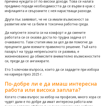
причина нуждата от по-високи доходи. Това се налага
предимно поради необходимостта да се върви в крак с
инфлацията и свързаните с нея нарастващи разходи.
Други пък заявяват, че не са имали възможност за
развитие или че са били в токсична работна среда.
Да напуснете зоната си на комфорт и да смените
работата си се оказва доста по-трудна задача от
очакваното. Тази статия има за цел да ви помогне да
прецените дали вземате правилното решение. Тъй като
пазарът на труда непрекъснато се развива, е
жизненоважно да обмислите внимателно възможностите
си, преди да се ангажирате.
Ето 5 ключови въпроса, които да си зададете при избора
на кариера през 2025 г.
По-добре ли е да имаш интересна
работа или висока заплата?
Когато става въпрос за избор на професия, много хора се
чудят дали е по-добре да имат интересна работа или