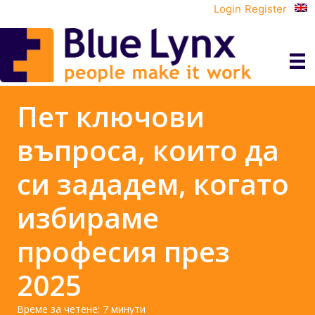
Login
Register
Пет ключови
въпроса, които да
си зададем, когато
избираме
професия през
2025
Време за четене:
7
минути