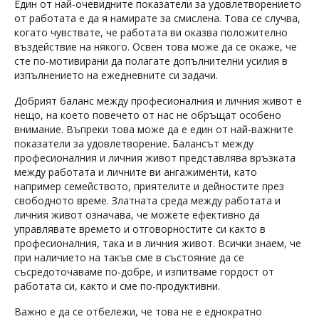
Един от най-очевидните показатели за удовлетворението
от работата е да я намирате за смислена. Това се случва,
когато чувствате, че работата ви оказва положително
въздействие на някого. Освен това може да се окаже, че
сте по-мотивирани да полагате допълнителни усилия в
изпълнението на ежедневните си задачи.
Добрият баланс между професионалния и личния живот е
нещо, на което повечето от нас не обръщат особено
внимание. Въпреки това може да е един от най-важните
показатели за удовлетворение. Балансът между
професионалния и личния живот представлява връзката
между работата и личните ви ангажименти, като
например семейството, приятелите и дейностите през
свободното време. Златната среда между работата и
личния живот означава, че можете ефективно да
управлявате времето и отговорностите си както в
професионалния, така и в личния живот. Всички знаем, че
при наличието на такъв сме в състояние да се
съсредоточаваме по-добре, и изпитваме гордост от
работата си, както и сме по-продуктивни.
Важно е да се отбележи, че това не е еднократно