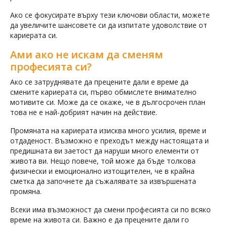
Ако се фокусирате върху тези ключови области, можете
да увеличите шансовете си да изпитате удоволствие от
кариерата си.
Ами ако не искам да сменям
професията си?
Ако се затруднявате да прецените дали е време да
смените кариерата си, първо обмислете внимателно
мотивите си. Може да се окаже, че в дългосрочен план
това не е най-добрият начин на действие.
Промяната на кариерата изисква много усилия, време и
отдаденост. Възможно е преходът между настоящата и
предишната ви заетост да наруши много елементи от
живота ви. Нещо повече, той може да бъде толкова
физически и емоционално изтощителен, че в крайна
сметка да започнете да съжалявате за извършената
промяна.
Всеки има възможност да смени професията си по всяко
време на живота си. Важно е да прецените дали го