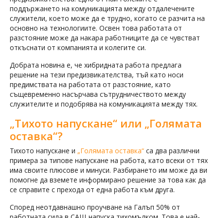
поддържането на комуникацията между отдалечените
служители, което може да е трудно, когато се разчита на
основно на технологиите. Освен това работата от
разстояние може да накара работниците да се чувстват
откъснати от компанията и колегите си.
Добрата новина е, че хибридната работа предлага
решение на тези предизвикателства, тъй като носи
предимствата на работата от разстояние, като
същевременно насърчава сътрудничеството между
служителите и подобрява на комуникацията между тях.
„Тихото напускане“ или „Голямата
оставка“?
Тихото напускане и
„Голямата оставка“
са два различни
примера за типове напускане на работа, като всеки от тях
има своите плюсове и минуси. Разбирането им може да ви
помогне да вземете информирано решение за това как да
се справите с прехода от една работа към друга.
Според неотдавнашно проучване на Галъп 50% от
работната сила в САЩ напуска тихомълком. Това е най-