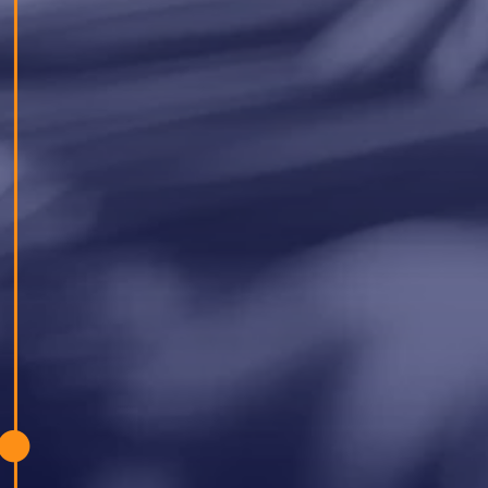
Напомнихме си, че дори малките семена
могат да израснат в нещо наистина ценно за
общността.