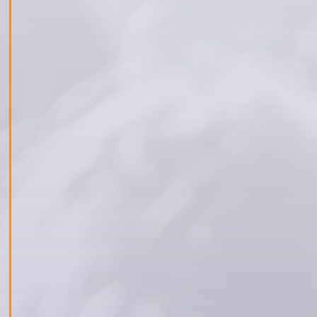
По случай Деня на предприемачеството и
технологиите нашият екип постави началото
на първата инициатива „Ден на отворените
врати“ за деца.
Двадесет третокласници от СУ „Братя
Миладинови“ – Пловдив посетиха
производствената база на клиента ни Turna
Plast, за да разберат повече за практическия
процес чрез демонстрация на живо във
фабриката.
Учениците имаха възможност да зададат
своите въпроси и да научат как функционира
една модерна индустриална база. Учителите
изразиха искрените си благодарности за
незабравимия ден, който превърна ученето
във вълнуващо преживяване и разпали