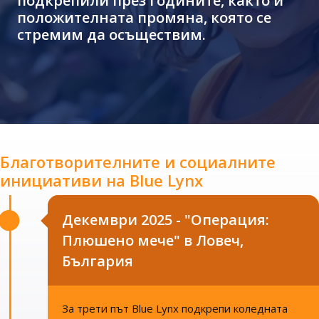
подкрепили през годините, както и
положителната промяна, която се
стремим да осъществим.
Благотворителните и социалните
инициативи на Blue Lynx
Декември 2025 - "Операция:
Плюшено мече" в Ловеч,
България
За трети път Blue Lynx подкрепи коледната