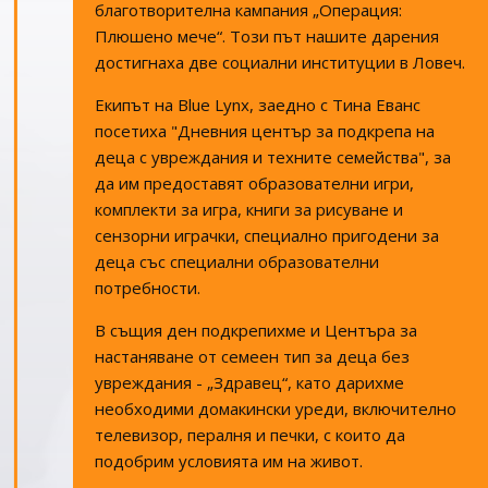
благотворителна кампания „Операция:
Плюшено мече“. Този път нашите дарения
достигнаха две социални институции в Ловеч.
Екипът на Blue Lynx, заедно с Тина Еванс
посетиха "Дневния център за подкрепа на
деца с увреждания и техните семейства", за
да им предоставят образователни игри,
комплекти за игра, книги за рисуване и
сензорни играчки, специално пригодени за
деца със специални образователни
потребности.
В същия ден подкрепихме и Центъра за
настаняване от семеен тип за деца без
увреждания - „Здравец“, като дарихме
необходими домакински уреди, включително
телевизор, пералня и печки, с които да
подобрим условията им на живот.