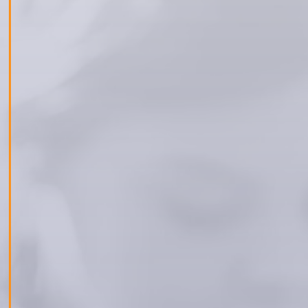
любопитството и ентусиазма на малките
ученици.
Яна Чорлева, HR мениджър в компанията,
отбеляза че такива събития имат
вдъхновяващото въздействие както върху
учениците, така и върху екипа.