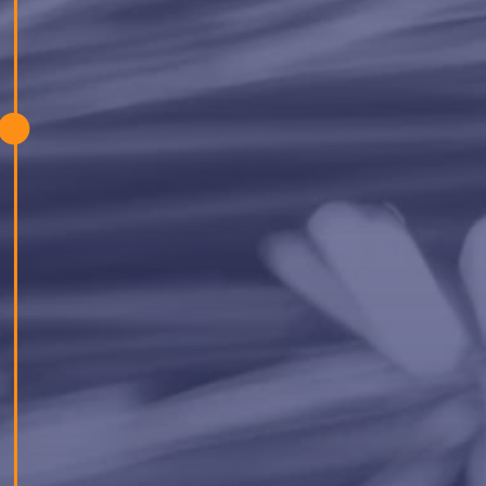
През 2018 г. екипът ни в Амстердам си
партнира с Voedseltuin IJplein – общинска
зеленчукова градина в Амстердам,
Нидерландия, която отглежда биологична
продукция за местните хранителни банки.
Двама от нашите консултанти по подбора
помогнаха да се подготви почвата, посяха
семена и научиха за устойчивите
пермакултурни практики от местните
доброволци.