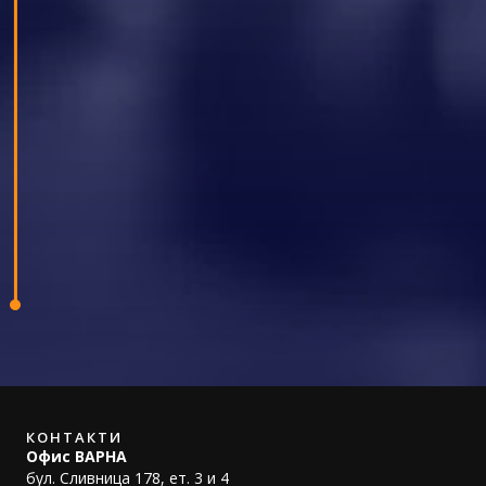
Екипът на Blue Lynx посети дома за възрастни
в Хага - Respect Zorggroep, за да донесе
малко уют и настроение на хората там,
засаждайки цветя на балконите им.
Освен градинарството, екипът прекара деня в
разговори и смях с възрастните, показвайки
колко важна е грижата и отделеното време за
поколенията, които ни предхождат.
КОНТАКТИ
Офис ВАРНА
бул. Сливница 178, ет. 3 и 4