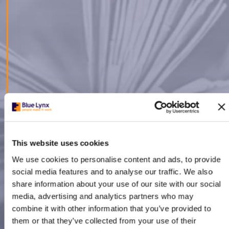
материали от първа необходимост от списък,
изготвен от институцията за деца със
специални образователни потребности,
включително хранителни продукти като боб,
ориз и спагети, както и игри, обучителни
материали и електроуреди.
„
Операция: Плюшено мече
“ не само осигурява
материална подкрепа, но и създава
възможност за емоционална грижа и по-
добро бъдеще. Вярваме, че всеки добър жест
е от огромно значение и че всички ние, дори
This website uses cookies
с малко, имаме способността да направим
We use cookies to personalise content and ads, to provide
празниците им много по-светли.
social media features and to analyse our traffic. We also
share information about your use of our site with our social
media, advertising and analytics partners who may
combine it with other information that you’ve provided to
them or that they’ve collected from your use of their