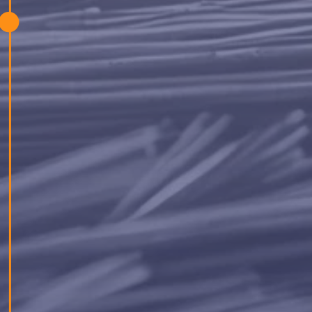
През декември 2021 г. нашият екип в
България подкрепи "Социалната Чайна", като
дари част от своята компютърна техника за
благотворителното им събитие.
Инициативата целеше да помогне на
младежи в неравностойно положение да
получат достъп до техника и нови
възможности за обучение.
За нас е радост да споделяме знания и
ресурси и да допринесем за едно по-светло
бъдеще – така превръщаме подкрепата в
действие със смисъл.