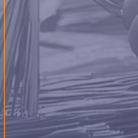
обществото, включително и тези с лапи!
Последвахме примера на Тина Евънс, CEO на
Blue Lynx (осиновила собственото си куче от
приют), като екипът ни снабди приюта с
кучешка храна и отдели от съботата си, за да
обърне внимание на тези прекрасни животни.