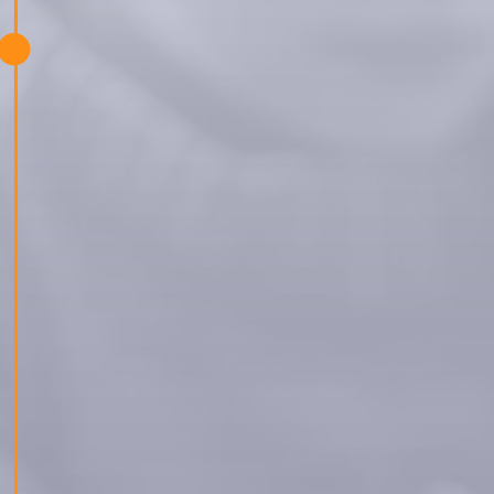
На 1 юни 2025 г., по случай Деня на детето,
отбелязахме празника не просто с думи, а с
действия. Посетихме дневния център „Вяра,
Надежда, Любов“ в София, за да дарим
играчки и необходими пособия.
Центърът се грижи за деца на възраст от 3
до 17 години, жертви на домашно насилие,
като им предлага съдействие чрез специална
програма водена от професионален психолог.
С нашия малък жест се надяваме децата да се
почувстват подкрепени.