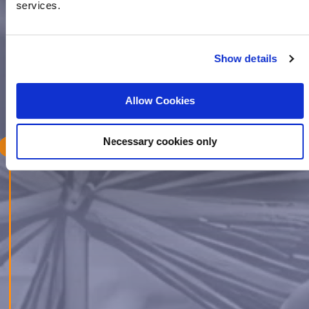
services.
Show details
Allow Cookies
Necessary cookies only
Екипът на Blue Lynx разходи и нахрани
кучетата в приюта в Долни Богров, където
повече от 1500 четирикраки приятели очакват
своя бъдещ дом. Инициативата ни е в
синхрон с едно от основните ни убеждения –
че човек трябва да помага на всички членове