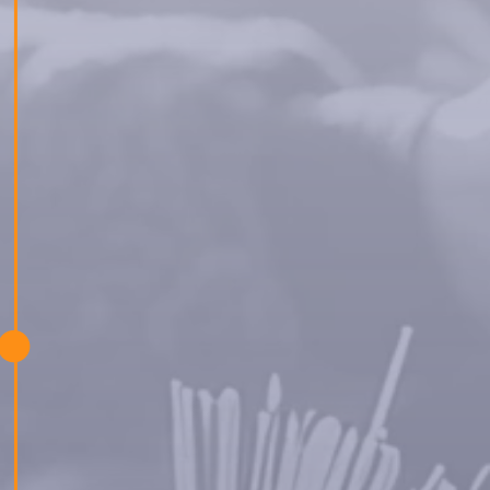
Служителите на Blue Lynx предоставиха