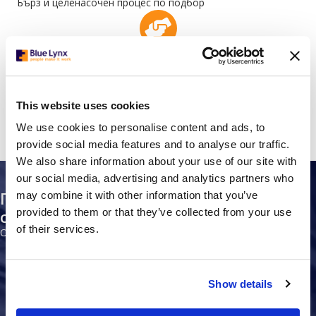
Бърз и целенасочен процес по подбор
Подбор според уменията, мотивацията и фирмената
култура
This website uses cookies
Подкрепа през целия процес на наемане
We use cookies to personalise content and ads, to
provide social media features and to analyse our traffic.
We also share information about your use of our site with
our social media, advertising and analytics partners who
Позиции, за които предлагаме
may combine it with other information that you’ve
служители
provided to them or that they’ve collected from your use
of their services.
Основно предлагаме персонал за:
Show details
Технически и инженерни позиции