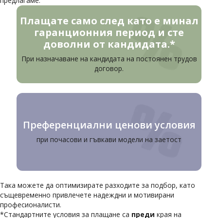
предлагаме:
Плащате само след като е минал
гаранционния период и сте
доволни от кандидата.*
При назначаване на кандидата на постоянен трудов
договор.
Преференциални ценови условия
при почасови и гъвкави модели на заетост
Така можете да оптимизирате разходите за подбор, като
същевременно привлечете надеждни и мотивирани
професионалисти.
*Стандартните условия за плащане са
преди
края на