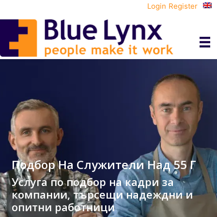
Login
Register
Подбор На Служители Над 55 Г
Услуга по подбор на кадри за
компании, търсещи надеждни и
опитни работници