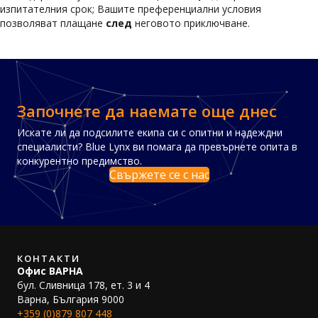
изпитателния срок; Вашите преференциални условия
позволяват плащане
след
неговото приключване.
Започнете да наемате още днес
Искате ли да подсилите екипа си с опитни и надеждни
специалисти? Blue Lynx ви помага да превърнете опита в
конкурентно предимство.
Свържете се с нас
КОНТАКТИ
Офис ВАРНА
бул. Сливница 178, ет. 3 и 4
Варна, България 9000
+359 (0)879 807 448