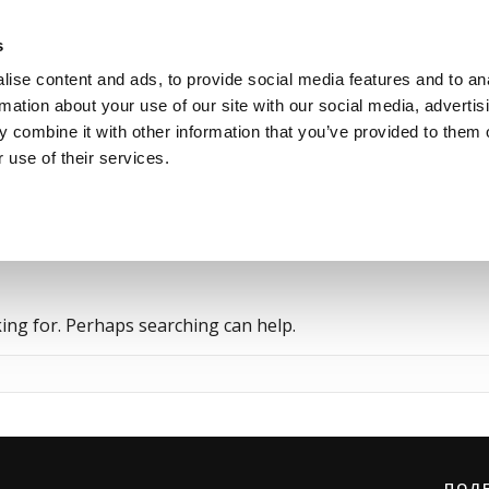
s
ise content and ads, to provide social media features and to an
За Кандидати
За Работо
rmation about your use of our site with our social media, advertis
 combine it with other information that you’ve provided to them o
 use of their services.
king for. Perhaps searching can help.
.
ПОЛ