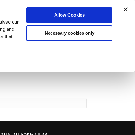
Login
Register
Allow Cookies
alyse our
датели
Нашият екип
За Нас
Блог
ing and
Necessary cookies only
r that
ЕЗНА ИНФОРМАЦИЯ