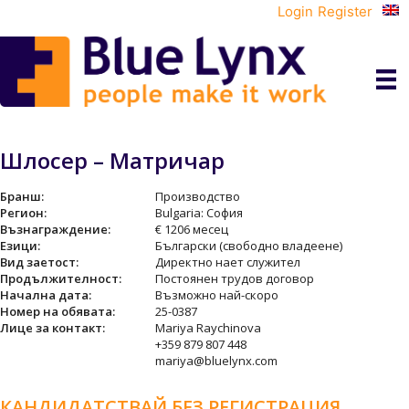
Login
Register
Шлосер – Матричар
Бранш:
Производство
Регион:
Bulgaria: София
Възнаграждение:
€ 1206 месец
Езици:
Български (свободно владеене)
Вид заетост:
Директно нает служител
Продължителност:
Постоянен трудов договор
Начална дата:
Възможно най-скоро
Номер на обявата:
25-0387
Лице за контакт:
Mariya Raychinova
+359 879 807 448
mariya@bluelynx.com
КАНДИДАТСТВАЙ БЕЗ РЕГИСТРАЦИЯ