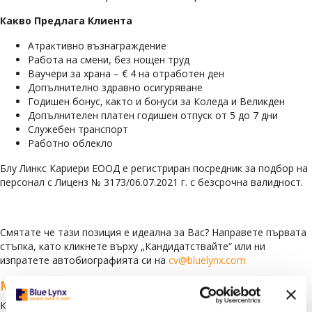
Какво Предлага Клиента
Атрактивно възнаграждение
Работа на смени, без нощен труд
Ваучери за храна – € 4 на отработен ден
Допълнително здравно осигуряване
Годишен бонус, както и бонуси за Коледа и Великден
Допълнителен платен годишен отпуск от 5 до 7 дни
Служебен транспорт
Работно облекло
Блу Линкс Кариери ЕООД е регистриран посредник за подбор на
персонал с Лиценз № 3173/06.07.2021 г. с безсрочна валидност.
Смятате че тази позиция е идеална за Вас? Направете първата
стъпка, като кликнете върху „Кандидатствайте“ или ни
изпратете автобиографията си на
cv@bluelynx.com
Моля имайте предвид:
Като част от процеса по подбор на персонал в Blue Lynx, може