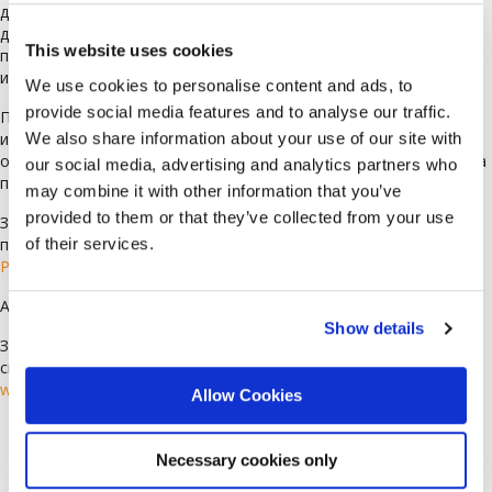
да поискаме да предоставите препоръки или копия от Вашите
дипломи. Възможно е и да проведем проверка, за да се
This website uses cookies
подсигурим, че предоставените от Вас данни съответстват на
истината.
We use cookies to personalise content and ads, to
provide social media features and to analyse our traffic.
Поради големия брой кандидатури, не можем да изпратим
We also share information about your use of our site with
индивидуален отговор на всеки кандидат. Ако не сте получили
обаждане или имейл от представител на Blue Lynx в рамките на
our social media, advertising and analytics partners who
пет работни дни, Вашата кандидатура не е била одобрена.
may combine it with other information that you’ve
provided to them or that they’ve collected from your use
За да сте сигурни, че кандидатурата Ви ще бъде разгледана, Ви
of their services.
препоръчваме да си създадете профил, като изберете
Регистрирация
Ако имате въпроси, моля, пишете ни на:
cv@bluelynx.com
Show details
За да научите повече за Blue Lynx и да видите всички текущи
свободни позиции, посетете нашия уебсайт:
www.bluelynxcareers.bg
Allow Cookies
Languages
Necessary cookies only
Arabic
(78)