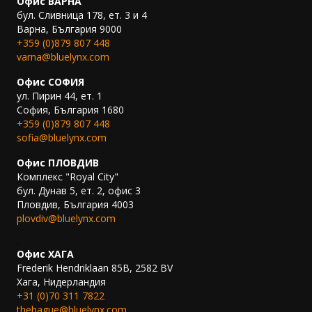
Офис ВАРНА
бул. Сливница 178, ет. 3 и 4
Варна, България 9000
+359 (0)879 807 448
varna@bluelynx.com
Офис СОФИЯ
ул. Пирин 44, ет. 1
София, България 1680
+359 (0)879 807 448
sofia@bluelynx.com
Офис ПЛОВДИВ
Комплекс "Royal City"
бул. Дунав 5, ет. 2, офис 3
Пловдив, България 4003
plovdiv@bluelynx.com
.
Офис ХАГА
Frederik Hendriklaan 85B, 2582 BV
Хага, Нидерландия
+31 (0)70 311 7822
thehague@bluelynx.com