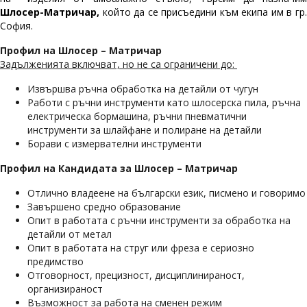
Шлосер-Матричар,
който да се присъедини към екипа им в гр.
София.
Профил на Шлосер – Матричар
Задълженията включват, но не са ограничени до:
Извършва ръчна обработка на детайли от чугун
Работи с ръчни инструменти като шлосерска пила, ръчна
електрическа бормашина, ръчни пневматични
инструменти за шлайфане и полиране на детайли
Борави с измервателни инструменти
Профил на Кандидата за Шлосер – Матричар
Отлично владеене на български език, писмено и говоримо
Завършено средно образование
Опит в работата с ръчни инструменти за обработка на
детайли от метал
Опит в работата на струг или фреза е сериозно
предимство
Отговорност, прецизност, дисциплинираност,
организираност
Възможност за работа на сменен режим