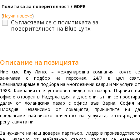
Политика за поверителност / GDPR
(
Научи повече
)
Съгласявам се с политиката за
поверителност на Blue Lynx.
Описание на позицията
Ние сме Блу Линкс – международна компания, която се
занимава с подбор на персонал, 24/7 в цял свят.
Специализираме в подбора на многоезични кадри и ЧР услуги от
1988. Компанията е установен лидер на пазара. Първият ни
офис е отворен в Нидерландия, а днес опитът ни се простира
далеч от Холандския пазар с офиси във Варна, София и
Пловдив. Независимо от локацията, принципите ни да
предлагаме най-високо качество на услугата, затвърждава
репутацията ни.
За нуждите на наш доверен партньор, лидер в производството
на изделия от амбалажно стъкло, търсим да назначим