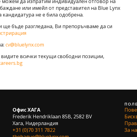
е можем да изпратим индивидуален отговор на
обаждане или имейл от представител на Blue Lynx
а кандидатура не е била одобрена.
Ви ще бъде разгледана, Ви препоръчваме да си
истрирация
на:
cv@bluelynx.com
да видите всички текущи свободни позиции,
areers.bg
.
ПОЛ
Офис ХАГА
Пове
Frederik Hendriklaan 85B, 2582 BV
Биск
Хага, Нидерландия
Прав
+31 (0)70 311 7822
За на
thehague@bluelynx.com