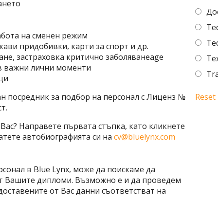
ането
До
Tec
бота на сменен режим
Tec
ави придобивки, карти за спорт и др.
не, застраховка критично заболяванеage
Tex
в важни лични моменти
Tr
ци
н посредник за подбор на персонал с Лиценз №
Reset
т.
 Вас? Направете първата стъпка, като кликнете
атете автобиографията си на
cv@bluelynx.com
рсонал в Blue Lynx, може да поискаме да
т Вашите дипломи. Възможно е и да проведем
едоставените от Вас данни съответстват на