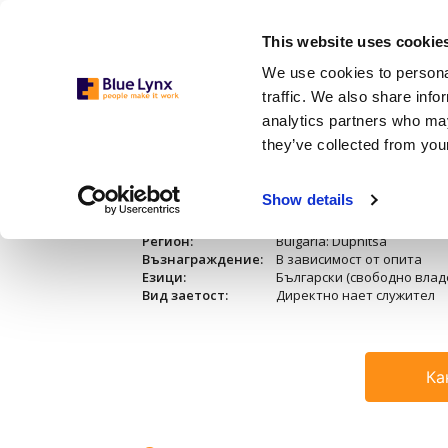
This website uses cookie
We use cookies to personal
traffic. We also share info
analytics partners who may
they’ve collected from your
Химик Качестве
Show details
Бранш:
Производство
Регион:
Bulgaria: Dupnitsa
Възнаграждение:
В зависимост от опита
Езици:
Български (свободно влад
Вид заетост:
Директно нает служител
Ка