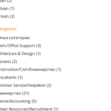
lian
(2)
rbian
(1)
rkish
(2)
ategories
ички категории
in./Office Support
(3)
hitecture & Design
(1)
siness
(2)
nstruction/Civil Инженерство
(1)
nsultants
(1)
stomer Service/Helpdesk
(2)
женерство
(31)
nance/Accounting
(5)
man Resources/Recruitment
(1)