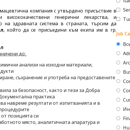
Ita
Se
рмацевтична компания с утвърдено присъствие в
и висококачествени генерични лекарства, и
Tu
о на здравната система в страната, търсим да
ол
, който да се присъедини към екипа им в гр.
Job C
Вс
ол
Adm
аничени до:
Arc
имични анализи на изходни материали,
одукти
Bu
иране, съхранение и употреба на предоставените
Co
вила за безопасност, както и тези за Добра
Co
Документална практика
Cu
ва навреме резултати от изпитванията и в
Ин
 процедурите
 от позицията си
Fi
аботното място, аналитичната апаратура и
Hu