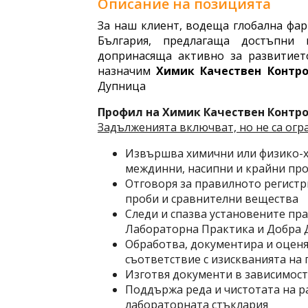
Описание на позицията
За наш клиент, водеща глобална фа
България, предлагаща достъпни 
допринасяща активно за развитиет
назначим
Химик Качествен Контр
Дупница
Профил на Химик Качествен Контр
Задълженията включват, но не са огр
Извършва химични или физико-х
междинни, насипни и крайни пр
Отговоря за правилното регистр
проби и сравнителни вещества
Следи и спазва установените пра
Лабораторна Практика и Добра 
Обработва, документира и оценя
съответствие с изискванията на
Изготвя документи в зависимост
Поддържа реда и чистотата на р
лабораторната стъклария