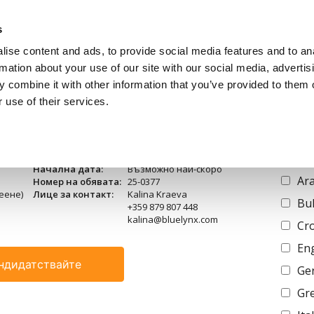
s
ise content and ads, to provide social media features and to an
За Кандидати
За Работо
rmation about your use of our site with our social media, advertis
 combine it with other information that you’ve provided to them o
 use of their services.
н Контрол
Langu
Продължителност:
Постоянен трудов договор
Начална дата:
Възможно най-скоро
Ara
Номер на обявата:
25-0377
еене)
Лице за контакт:
Kalina Kraeva
Bu
+359 879 807 448
kalina@bluelynx.com
Cro
Eng
ндидатствайте
Ge
Gr