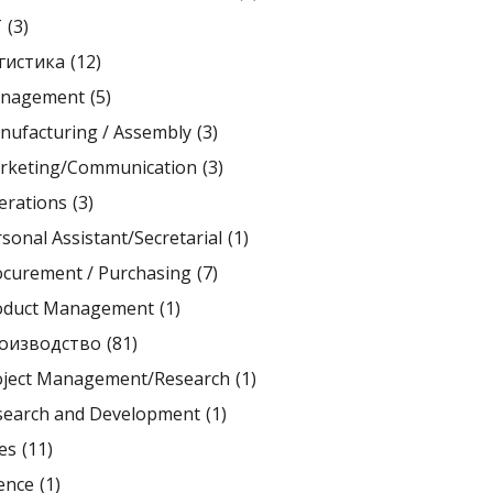
T
(3)
гистика
(12)
nagement
(5)
nufacturing / Assembly
(3)
rketing/Communication
(3)
erations
(3)
sonal Assistant/Secretarial
(1)
ocurement / Purchasing
(7)
oduct Management
(1)
оизводство
(81)
oject Management/Research
(1)
search and Development
(1)
es
(11)
ence
(1)