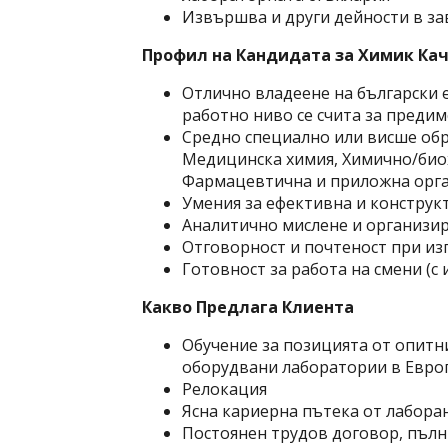
Извършва и други дейности в за
Профил на Кандидата за Химик Ка
Отлично владеене на български е
работно ниво се счита за преди
Средно специално или висше обр
Медицинска химия, Химично/био
Фармацевтична и приложна орга
Умения за ефективна и конструк
Аналитично мислене и организи
Отговорност и почтеност при и
Готовност за работа на смени (с
Какво Предлага Клиента
Обучение за позицията от опитн
оборудвани лаборатории в Евро
Релокация
Ясна кариерна пътека от лабора
Постоянен трудов договор, пълн