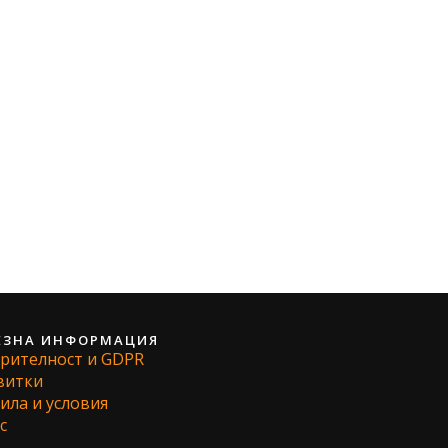
ЕЗНА ИНФОРМАЦИЯ
рителност и GDPR
витки
ила и условия
с