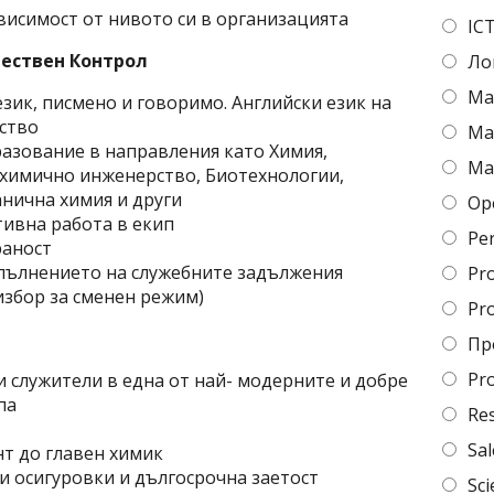
висимост от нивото си в организацията
IC
чествен Контрол
Ло
Ma
зик, писмено и говоримо. Английски език на
мство
Ma
азование в направления като Химия,
Ma
химично инженерство, Биотехнологии,
нична химия и други
Op
тивна работа в екип
Per
раност
зпълнението на служебните задължения
Pr
 избор за сменен режим)
Pr
Пр
Pr
и служители в една от най- модерните и добре
па
Re
Sal
нт до главен химик
и осигуровки и дългосрочна заетост
Sci