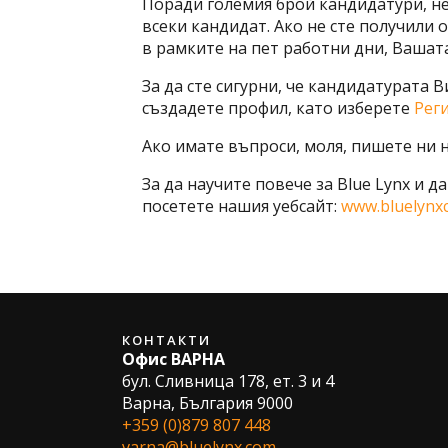
Поради големия брой кандидатури, н
всеки кандидат. Ако не сте получили 
в рамките на пет работни дни, Вашат
За да сте сигурни, че кандидатурата 
създадете профил, като изберете
Рег
Ако имате въпроси, моля, пишете ни 
За да научите повече за Blue Lynx и 
посетете нашия уебсайт:
www.bluelynxc
КОНТАКТИ
Офис ВАРНА
бул. Сливница 178, ет. 3 и 4
Варна, България 9000
+359 (0)879 807 448
varna@bluelynx.com