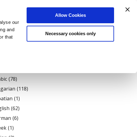
Login
Register
Allow Cookies
alyse our
датели
Нашият екип
За Нас
Блог
ing and
Necessary cookies only
r that
ages
bic
(78)
lgarian
(118)
atian
(1)
lish
(62)
rman
(6)
eek
(1)