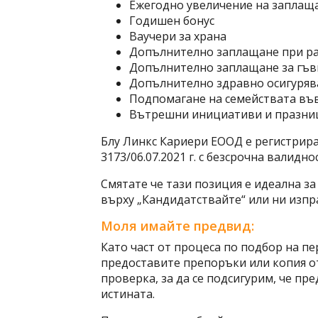
Ежегодно увеличение на заплащ
Годишен бонус
Ваучери за храна
Допълнително заплащане при ра
Допълнително заплащане за гъвк
Допълнително здравно осигурява
Подпомагане на семействата въ
Вътрешни инициативи и празни
Блу Линкс Кариери ЕООД е регистрира
3173/06.07.2021 г. с безсрочна валиднос
Смятате че тази позиция е идеална за
върху „Кандидатствайте“ или ни изпр
Моля имайте предвид:
Като част от процеса по подбор на пе
предоставите препоръки или копия о
проверка, за да се подсигурим, че пр
истината.