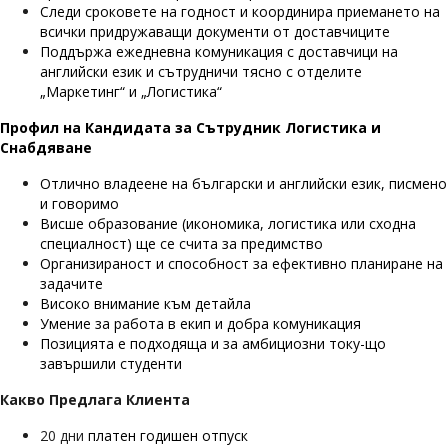
Следи сроковете на годност и координира приемането на
всички придружаващи документи от доставчиците
Поддържа ежедневна комуникация с доставчици на
английски език и сътрудничи тясно с отделите
„Маркетинг“ и „Логистика“
Профил на Кандидата за Сътрудник Логистика и
Снабдяване
Отлично владеене на български и английски език, писмено
и говоримо
Висше образование (икономика, логистика или сходна
специалност) ще се счита за предимство
Организираност и способност за ефективно планиране на
задачите
Високо внимание към детайла
Умение за работа в екип и добра комуникация
Позицията е подходяща и за амбициозни току-що
завършили студенти
Какво Предлага Клиента
20 дни
платен годишен отпуск