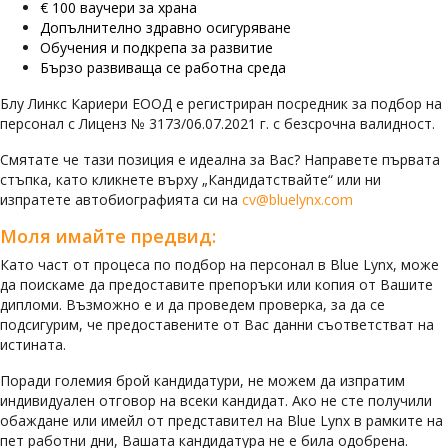
€ 100 ваучери за храна
Допълнително здравно осигуряване
Обучения и подкрепа за развитие
Бързо развиваща се работна среда
Блу Линкс Кариери ЕООД е регистриран посредник за подбор на
персонал с Лиценз № 3173/06.07.2021 г. с безсрочна валидност.
Смятате че тази позиция е идеална за Вас? Направете първата
стъпка, като кликнете върху „Кандидатствайте“ или ни
изпратете автобиографията си на
cv@bluelynx.com
Моля имайте предвид:
Като част от процеса по подбор на персонал в Blue Lynx, може
да поискаме да предоставите препоръки или копия от Вашите
дипломи. Възможно е и да проведем проверка, за да се
подсигурим, че предоставените от Вас данни съответстват на
истината.
Поради големия брой кандидатури, не можем да изпратим
индивидуален отговор на всеки кандидат. Ако не сте получили
обаждане или имейл от представител на Blue Lynx в рамките на
пет работни дни, Вашата кандидатура не е била одобрена.