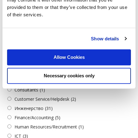
provided to them or that they’ve collected from your use
Serbian
(1)
of their services.
Turkish
(2)
Job Categories
Show details
Всички категории
Admin./Office Support
(3)
Allow Cookies
Architecture & Design
(1)
Business
(2)
Necessary cookies only
Construction/Civil Инженерство
(1)
Consultants
(1)
Customer Service/Helpdesk
(2)
Инженерство
(31)
Finance/Accounting
(5)
Human Resources/Recruitment
(1)
ICT
(3)