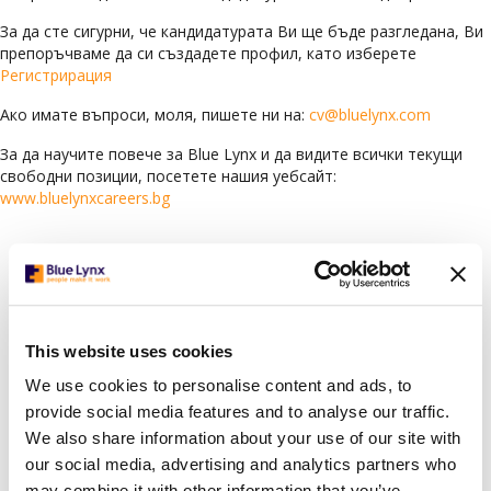
За да сте сигурни, че кандидатурата Ви ще бъде разгледана, Ви
препоръчваме да си създадете профил, като изберете
Регистрирация
Ако имате въпроси, моля, пишете ни на:
cv@bluelynx.com
За да научите повече за Blue Lynx и да видите всички текущи
свободни позиции, посетете нашия уебсайт:
www.bluelynxcareers.bg
Languages
Arabic
(78)
Bulgarian
(118)
This website uses cookies
Croatian
(1)
We use cookies to personalise content and ads, to
English
(62)
provide social media features and to analyse our traffic.
German
(6)
We also share information about your use of our site with
Greek
(1)
our social media, advertising and analytics partners who
Italian
(2)
may combine it with other information that you’ve