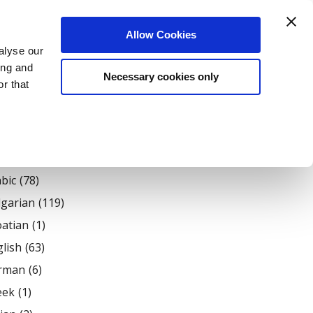
Login
Register
Allow Cookies
alyse our
датели
Нашият екип
За Нас
Блог
ing and
Necessary cookies only
r that
ашини)
ages
bic
(78)
lgarian
(119)
atian
(1)
lish
(63)
rman
(6)
eek
(1)