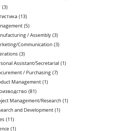
T
(3)
гистика
(13)
nagement
(5)
nufacturing / Assembly
(3)
rketing/Communication
(3)
erations
(3)
sonal Assistant/Secretarial
(1)
ocurement / Purchasing
(7)
oduct Management
(1)
оизводство
(81)
oject Management/Research
(1)
search and Development
(1)
es
(11)
ence
(1)