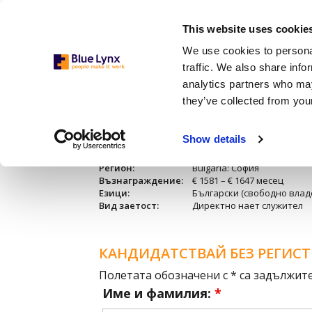
This website uses cookie
We use cookies to personal
traffic. We also share info
analytics partners who may
they’ve collected from your
Стругар/ Фрезис
Show details
Бранш:
Производство
Регион:
Bulgaria: София
Възнаграждение:
€ 1581 – € 1647 месец
Езици:
Български (свободно влад
Вид заетост:
Директно нает служител
КАНДИДАТСТВАЙ БЕЗ РЕГИС
Полетата обозначени с * са задължит
Име и фамилия:
*