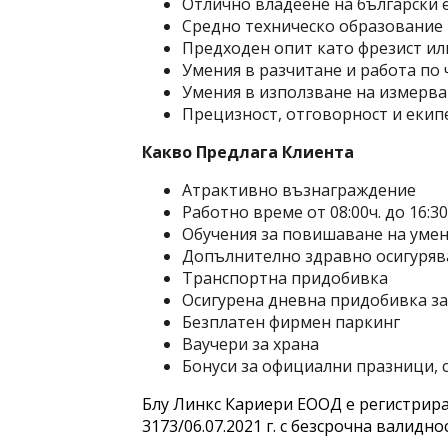
Отлично владеене на български 
Средно техническо образование
Предходен опит като фрезист и
Умения в разчитане и работа по
Умения в използване на измерв
Прецизност, отговорност и екип
Какво Предлага Клиента
Атрактивно възнаграждение
Работно време от 08:00ч. до 16:3
Обучения за повишаване на уме
Допълнително здравно осигуряв
Транспортна придобивка
Осигурена дневна придобивка за
Безплатен фирмен паркинг
Ваучери за храна
Бонуси за официални празници, 
Блу Линкс Кариери ЕООД е регистрира
3173/06.07.2021 г. с безсрочна валиднос