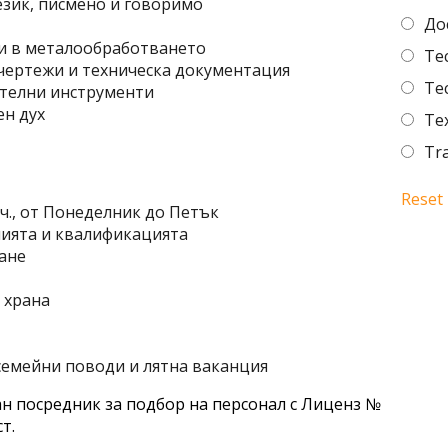
език, писмено и говоримо
До
ли в металообработването
Tec
 чертежи и техническа документация
Tec
ателни инструменти
ен дух
Tex
Tr
Reset
0ч., от Понеделник до Петък
нията и квалификацията
ане
 храна
семейни поводи и лятна ваканция
н посредник за подбор на персонал с Лиценз №
т.