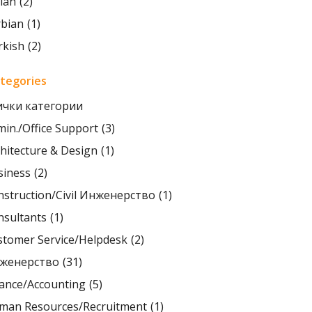
lian
(2)
rbian
(1)
rkish
(2)
ategories
ички категории
in./Office Support
(3)
hitecture & Design
(1)
siness
(2)
nstruction/Civil Инженерство
(1)
nsultants
(1)
stomer Service/Helpdesk
(2)
женерство
(31)
nance/Accounting
(5)
man Resources/Recruitment
(1)