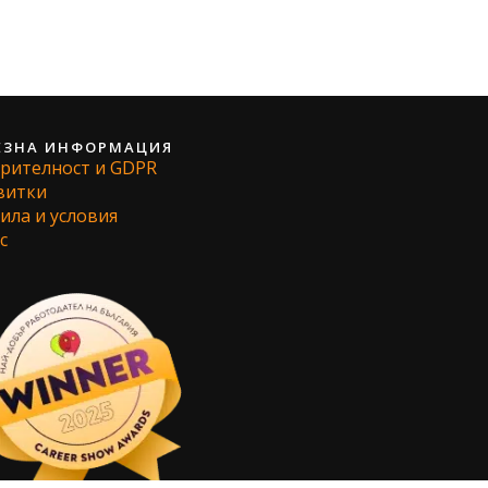
ЕЗНА ИНФОРМАЦИЯ
рителност и GDPR
витки
ила и условия
с