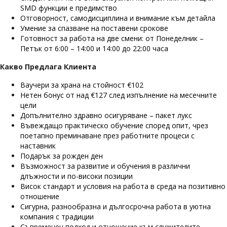
SMD функции е предимство
Отговорност, самодисциплина и внимание към детайла
Умение за спазване на поставени срокове
Готовност за работа на две смени: от Понеделник –
Петък от 6:00 – 14:00 и 14:00 до 22:00 часа
Какво Предлага Клиента
Ваучери за храна на стойност €102
Нетен бонус от над €127 след изпълнение на месечните
цели
Допълнително здравно осигуряване – пакет лукс
Въвеждащо практическо обучение според опит, чрез
поетапно преминаване през работните процеси с
наставник
Подарък за рожден ден
Възможност за развитие и обучения в различни
длъжности и по-високи позиции
Висок стандарт и условия на работа в среда на позитивно
отношение
Сигурна, разнообразна и дългосрочна работа в уютна
компания с традиции
Съвременен подход и отношение към служителите