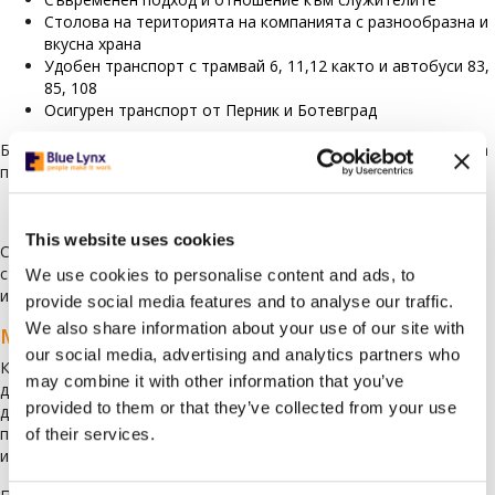
Столова на територията на компанията с разнообразна и
вкусна храна
Удобен транспорт с трамвай 6, 11,12 както и автобуси 83,
85, 108
Осигурен транспорт от Перник и Ботевград
Блу Линкс Кариери ЕООД е регистриран посредник за подбор на
персонал с Лиценз № 3173/06.07.2021 г. с безсрочна валидност.
This website uses cookies
Смятате че тази позиция е идеална за Вас? Направете първата
стъпка, като кликнете върху „Кандидатствайте“ или ни
We use cookies to personalise content and ads, to
изпратете автобиографията си на
cv@bluelynx.com
provide social media features and to analyse our traffic.
We also share information about your use of our site with
Моля имайте предвид:
our social media, advertising and analytics partners who
Като част от процеса по подбор на персонал в Blue Lynx, може
may combine it with other information that you’ve
да поискаме да предоставите препоръки или копия от Вашите
provided to them or that they’ve collected from your use
дипломи. Възможно е и да проведем проверка, за да се
подсигурим, че предоставените от Вас данни съответстват на
of their services.
истината.