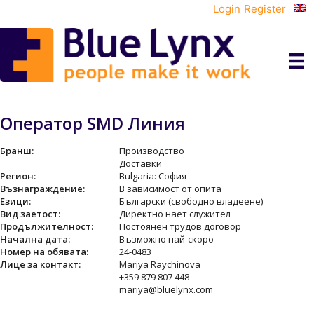
Login
Register
Оператор SMD Линия
Бранш:
Производство
Доставки
Регион:
Bulgaria: София
Възнаграждение:
В зависимост от опита
Езици:
Български (свободно владеене)
Вид заетост:
Директно нает служител
Продължителност:
Постоянен трудов договор
Начална дата:
Възможно най-скоро
Номер на обявата:
24-0483
Лице за контакт:
Mariya Raychinova
+359 879 807 448
mariya@bluelynx.com