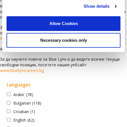
Поради големия брой кандидатури, не можем да изпратим
индивидуален отговор на всеки кандидат. Ако не сте получили
Show details
обаждане или имейл от представител на Blue Lynx в рамките на
пет работни дни, Вашата кандидатура не е била одобрена.
Allow Cookies
За да сте сигурни, че кандидатурата Ви ще бъде разгледана, Ви
препоръчваме да си създадете профил, като изберете
Регистрирация
Necessary cookies only
Ако имате въпроси, моля, пишете ни на:
cv@bluelynx.com
За да научите повече за Blue Lynx и да видите всички текущи
свободни позиции, посетете нашия уебсайт:
www.bluelynxcareers.bg
Languages
Arabic
(78)
Bulgarian
(118)
Croatian
(1)
English
(62)