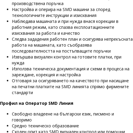
производствена поръчка
Настройва и оперира на SMD машини за според
технологичните инструкции и изисквания
Наблюдава машината и при нужда внася корекции в
работния режим, като спазва експлоатационните
изисквания за работа и качество
Следва зададения работен план и осигурява непрекъсната
работа на машината, като съобразява
последователността на постъпващите поръчки
Извършва визуален контрол на готовите платки, при
нужда
Използва техническа документация и схеми в процеса на
зареждане, корекция и настройка
Отговаря за осигуряването на качеството при насищане
на печатни платките на SMD линията спрямо фирмените
стандарти
Профил на Оператор SMD Линия
Свободно владеене на български език, писмено и
говоримо
Средно техническо образование
Сходен опит като SMD визуален контрол или помощни