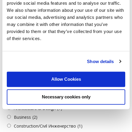
provide social media features and to analyse our traffic.
Bulgarian
(119)
We also share information about your use of our site with
Croatian
(1)
our social media, advertising and analytics partners who
English
(63)
may combine it with other information that you’ve
German
(6)
provided to them or that they’ve collected from your use
of their services.
Greek
(1)
Italian
(2)
Serbian
(1)
Show details
Turkish
(2)
Allow Cookies
Job Categories
Всички категории
Necessary cookies only
Admin./Office Support
(3)
Architecture & Design
(1)
Business
(2)
Construction/Civil Инженерство
(1)