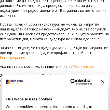
да поискаме да предоставите препоръки или копия от Вашите
дипломи. Възможно е и да проведем проверка, за да се
подсигурим, че предоставените от Вас данни съответстват на
истината.
Поради големия брой кандидатури, не можем да изпратим
индивидуален отговор на всеки кандидат. Ако не сте получили
обаждане или имейл от представител на Blue Lynx в рамките на
пет работни дни, Вашата кандидатура не е била одобрена.
За да сте сигурни, че кандидатурата Ви ще бъде разгледана, Ви
препоръчваме да си създадете профил, като изберете
Регистрирация
Ако имате въпроси, моля, пишете ни на:
cv@bluelynx.com
За да научите повече за Blue Lynx и да видите всички текущи
свободни позиции, посетете нашия уебсайт:
www.bluelynxcareers.bg
Languages
This website uses cookies
Arabic
(78)
We use cookies to personalise content and ads, to