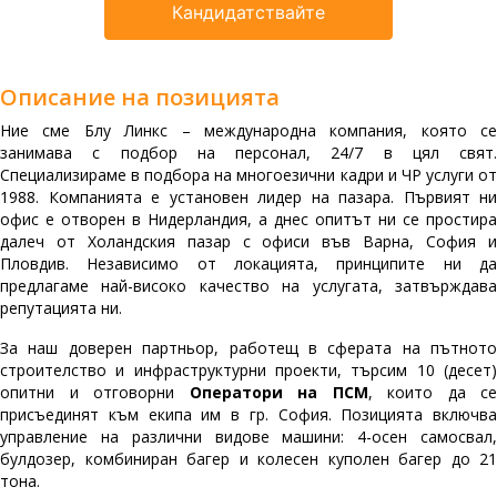
Кандидатствайте
Описание на позицията
Ние сме Блу Линкс – международна компания, която се
занимава с подбор на персонал, 24/7 в цял свят.
Специализираме в подбора на многоезични кадри и ЧР услуги от
1988. Компанията е установен лидер на пазара. Първият ни
офис е отворен в Нидерландия, а днес опитът ни се простира
далеч от Холандския пазар с офиси във Варна, София и
Пловдив. Независимо от локацията, принципите ни да
предлагаме най-високо качество на услугата, затвърждава
репутацията ни.
За наш доверен партньор, работещ в сферата на пътното
строителство и инфраструктурни проекти, търсим 10 (десет)
опитни и отговорни
Оператори на ПСМ
, които да се
присъединят към екипа им в гр. София. Позицията включва
управление на различни видове машини: 4-осен самосвал,
булдозер, комбиниран багер и колесен куполен багер до 21
тона.