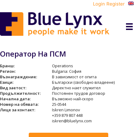
Login
Register
Оператор На ПСМ
Бранш:
Operations
Регион:
Bulgaria: София
Възнаграждение:
В зависимост от опита
Езици:
Български (свободно владеене)
Вид заетост:
Директно нает служител
Продължителност:
Постоянен трудов договор
Начална дата:
Възможно най-скоро
Номер на обявата:
25-0544
Лице за контакт:
Iskren Limonov
+359 879 807 448
iskren@bluelynx.com