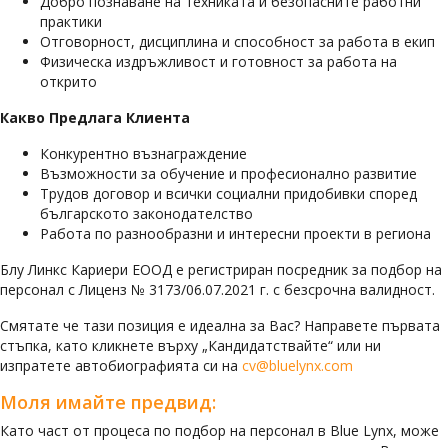
Добро познаване на техниката и безопасните работни
практики
Отговорност, дисциплина и способност за работа в екип
Физическа издръжливост и готовност за работа на
открито
Какво Предлага Клиента
Конкурентно възнаграждение
Възможности за обучение и професионално развитие
Трудов договор и всички социални придобивки според
българското законодателство
Работа по разнообразни и интересни проекти в региона
Блу Линкс Кариери ЕООД е регистриран посредник за подбор на
персонал с Лиценз № 3173/06.07.2021 г. с безсрочна валидност.
Смятате че тази позиция е идеална за Вас? Направете първата
стъпка, като кликнете върху „Кандидатствайте“ или ни
изпратете автобиографията си на
cv@bluelynx.com
Моля имайте предвид:
Като част от процеса по подбор на персонал в Blue Lynx, може