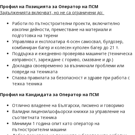
Профил на Позицията за Оператор на ПСМ
Задълженията включват, но не са ограничени до:
Работи по пътностроителни проекти, включително
изкопни дейности, преместване на материали и
подготовка на терени
Управлява и експлоатира 4-осен самосвал, булдозер,
комбиниран багер и колесен куполен багер до 21 т.
Поддържа и ежедневно проверява машините (техническа
изправност, зареждане с гориво, смазване и др.)
Докладва своевременно за възникнали проблеми или
повреди на техниката
Спазва правилата за безопасност и здраве при работа с
тежка техника
Профил на Кандидата за Оператор на ПСМ
Отлично владеене на Български, писмено и говоримо
Валидни лицензи/шофьорски книжки за управление на
съответната техника
Минимум 1 година опит като оператор на
пътностроителни машини