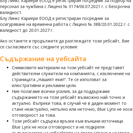
Блу Линкс Кариери ЕООД е регистриран посредник за подбор на
персонал за чужбина с Лиценз № 3174/06.07.2021 г. с безсрочна
валидност.
Блу Линкс Кариери ЕООД е регистриран посредник за
осигуряване на временна работа с Лиценз № 388/20.01.2022 г. с
валидност до 20.01.2027 г.
Ако останете и продължите да разглеждате този уебсайт, Вие
се съгласявате със следните условия:
Съдържание на уебсайта
Снимковите материали на този уебсайт не представят
действителни служители на компанията, с изключение на
страницата „Нашият екип“. Те се използват за
илюстративни и рекламни цели.
Ние полагаме всички усилия, за да поддържаме
съдържанието на този уебсайт възможно най-точно и
актуално. Въпреки това, в случай че в даден момент то
стане неактуално, непълно или неточно, Blue Lynx не носи
отговорност за това.
Този уебсайт съдържа връзки към външни източници.
Blue Lynx не носи отговорност и не подкрепя
съдържанието на уебсайтове на трети страни и не може