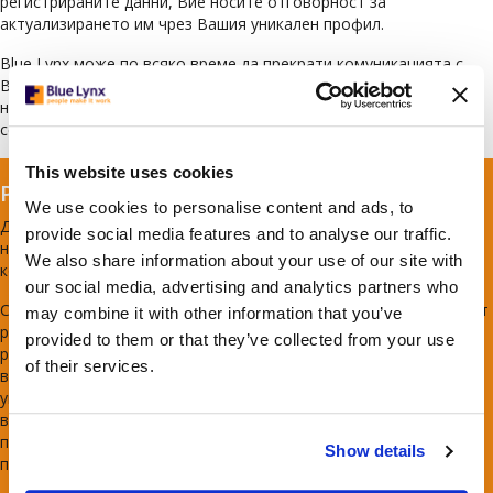
регистрираните данни, Вие носите отговорност за
актуализирането им чрез Вашия уникален профил.
Blue Lynx може по всяко време да прекрати комуникацията с
Вас или да премахне профила Ви от системата, без да е
необходимо да Ви уведомява изрично за това. Всички спорове
се разрешават съгласно българското законодателство.
This website uses cookies
Равни възможности за назначение
We use cookies to personalise content and ads, to
Дискриминацията срещу служители или кандидати е сериозно
provide social media features and to analyse our traffic.
нарушение на Закона за защита от дискриминация и
We also share information about your use of our site with
корпоративната политика на Blue Lynx.
our social media, advertising and analytics partners who
Служителите на Blue Lynx са от различни националности и имат
may combine it with other information that you’ve
разнообразен произход, идват от различни култури и имат
provided to them or that they’ve collected from your use
различен опит. Ние се ангажираме да създадем работна среда,
of their services.
в която всички служители се третират с достойнство и
уважение. Blue Lynx се ангажира да предоставя равни
възможности на всички квалифицирани лица при набиране на
персонал, възнаграждение, развитие, повишение и други
Show details
практики, свързани с трудовата заетост.