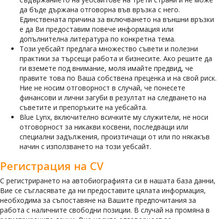
да бъде държана отговорна във връзка с него.
Единствената причина за включването на външни връзки
е да Ви предоставим повече информация или
допълнителна литература по конкретна тема.
Този уебсайт предлага множество съвети и полезни
практики за търсещи работа и бизнесите. Ако решите да
ги вземете под внимание, моля имайте предвид, че
правите това по Ваша собствена преценка и на свой риск.
Ние не носим отговорност в случай, че понесете
финансови и лични загуби в резултат на следването на
съветите и препоръките на уебсайта.
Blue Lynx, включително всичките му служители, не носи
отговорност за никакви косвени, последващи или
специални задължения, произтичащи от или по някакъв
начин с използването на този уебсайт.
Регистрация на CV
С регистрирането на автобиографията си в нашата база данни,
Вие се съгласявате да ни предоставите цялата информация,
необходима за съпоставяне на Вашите предпочитания за
работа с наличните свободни позиции. В случай на промяна в