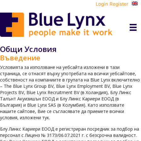
Login
Register
Общи Условия
Въведение
Условията за използване на уебсайта изложени в тази
страница, се отнасят върху употребата на всички уебсайтове,
собственост на компаниите в групата на Blue Lynx включително
– The Blue Lynx Group BV, Blue Lynx Employment BV, Blue Lynx
Projects BV, Blue Lynx Recruitment BV (в Холандия), Блу Линкс
Талънт Акуизишън ЕООД и Блу Линкс Кариери ЕООД (в
България) и Blue Lynx SAS (в Колумбия). Като използвате
нашите сайтове, Вие се съгласявате да приемете всички
условия, изложени тук.
Блу Линкс Кариери ЕООД е регистриран посредник за подбор на
персонал с Лиценз № 3173/06.07.2021 г. с безсрочна валидност.