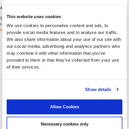
Ако имате въпроси, моля, пишете ни на:
cv@bluelynx.com
This website uses cookies
За да научите повече за Blue Lynx и да видите всички текущи
свободни позиции, посетете нашия уебсайт:
We use cookies to personalise content and ads, to
www.bluelynxcareers.bg
provide social media features and to analyse our traffic.
We also share information about your use of our site with
Languages
our social media, advertising and analytics partners who
may combine it with other information that you’ve
Arabic
(78)
provided to them or that they’ve collected from your use
Bulgarian
(118)
of their services.
Croatian
(1)
English
(62)
German
(6)
Show details
Greek
(1)
Italian
(2)
Allow Cookies
Serbian
(1)
Turkish
(2)
Necessary cookies only