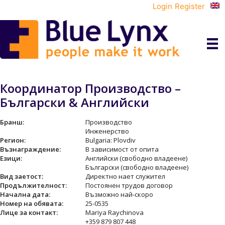
Login
Register
Координатор Производство –
Български & Английски
Бранш:
Производство
Инженерство
Регион:
Bulgaria: Plovdiv
Възнаграждение:
В зависимост от опита
Езици:
Английски (свободно владеене)
Български (свободно владеене)
Вид заетост:
Директно нает служител
Продължителност:
Постоянен трудов договор
Начална дата:
Възможно най-скоро
Номер на обявата:
25-0535
Лице за контакт:
Mariya Raychinova
+359 879 807 448