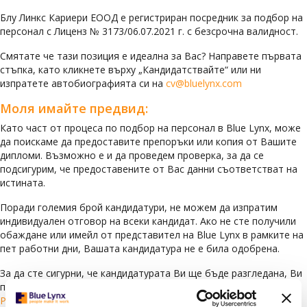
Блу Линкс Кариери ЕООД е регистриран посредник за подбор на
персонал с Лиценз № 3173/06.07.2021 г. с безсрочна валидност.
Смятате че тази позиция е идеална за Вас? Направете първата
стъпка, като кликнете върху „Кандидатствайте“ или ни
изпратете автобиографията си на
cv@bluelynx.com
Моля имайте предвид:
Като част от процеса по подбор на персонал в Blue Lynx, може
да поискаме да предоставите препоръки или копия от Вашите
дипломи. Възможно е и да проведем проверка, за да се
подсигурим, че предоставените от Вас данни съответстват на
истината.
Поради големия брой кандидатури, не можем да изпратим
индивидуален отговор на всеки кандидат. Ако не сте получили
обаждане или имейл от представител на Blue Lynx в рамките на
пет работни дни, Вашата кандидатура не е била одобрена.
За да сте сигурни, че кандидатурата Ви ще бъде разгледана, Ви
препоръчваме да си създадете профил, като изберете
Регистрирация