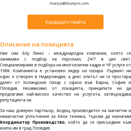
mariya@bluelynx.com
Кандидатствайте
Описание на позицията
Ние сме Блу Линкс – международна компания, която се
занимава с подбор на персонал, 24/7 в цял свят.
Специализираме в подбора на многоезични кадри и ЧР услуги от
1988. Компанията е установен лидер на пазара. Първият ни
офис е отворен в Нидерландия, а днес опитът ни се простира
далеч от Холандския пазар с офиси във Варна, София и
Пловдив. Независимо от локацията, принципите ни да
предлагаме най-високо качество на услугата, затвърждава
репутацията ни.
За наш доверен партньор, водещ производител на магнитни и
немагнитни уплътнения за бяла техника, търсим да назначим
Координатор Производство
, който да се присъедини къ
екипа им в град Пловдив.